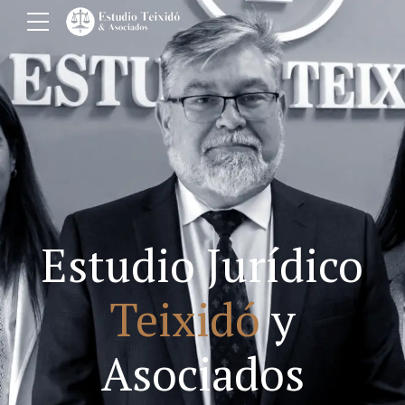
Estudio Jurídico
Teixidó
y
Asociados